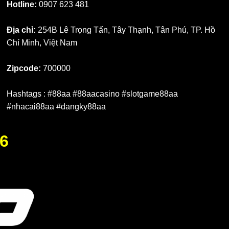
Hotline:
0907 623 481
Địa chỉ:
254B Lê Trọng Tấn, Tây Thạnh, Tân Phú, TP. Hồ
Chí Minh, Việt Nam
Zipcode:
700000
Hashtags : #88aa #88aacasino #slotgame88aa
#nhacai88aa #dangky88aa
26