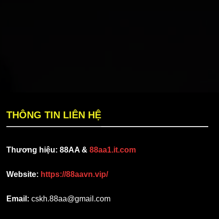
THÔNG TIN LIÊN HỆ
Thương hiệu: 88AA &
88aa1.it.com
Website:
https://88aavn.vip/
Email:
cskh.88aa@gmail.com