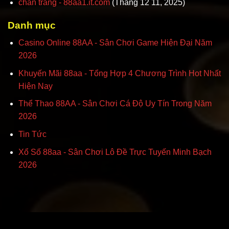
chân trang - 88aa1.it.com
(Tháng 12 11, 2025)
Danh mục
Casino Online 88AA - Sân Chơi Game Hiện Đại Năm
2026
Khuyến Mãi 88aa - Tổng Hợp 4 Chương Trình Hot Nhất
Hiện Nay
Thể Thao 88AA - Sân Chơi Cá Độ Uy Tín Trong Năm
2026
Tin Tức
Xổ Số 88aa - Sân Chơi Lô Đề Trực Tuyến Minh Bạch
2026