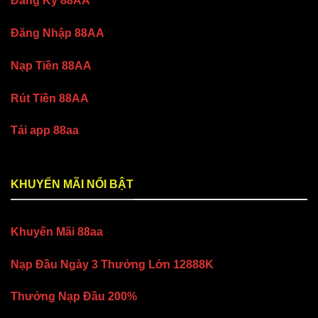
Đăng Ký 88AA
Đăng Nhập 88AA
Nạp Tiền 88AA
Rút Tiền 88AA
Tải app 88aa
KHUYẾN MÃI NỔI BẬT
Khuyến Mãi 88aa
Nạp Đầu Ngày 3 Thưởng Lớn 12888K
Thưởng Nạp Đầu 200%