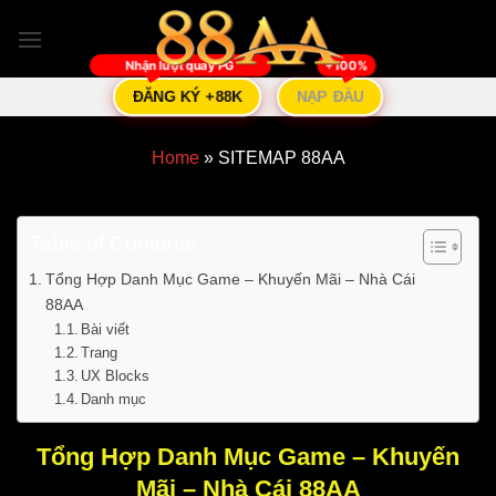
Bỏ
qua
nội
dung
ĐĂNG KÝ +88K
NẠP ĐẦU
Home
»
SITEMAP 88AA
Table of Contents
Tổng Hợp Danh Mục Game – Khuyến Mãi – Nhà Cái
88AA
Bài viết
Trang
UX Blocks
Danh mục
Tổng Hợp Danh Mục Game – Khuyến
Mãi – Nhà Cái 88AA