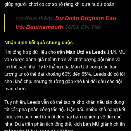
giúp người chơi có cơ sở rõ ràng khi đưa ra dự đoán.
>>>Xem thêm:
Dự Đoán Brighton Đấu
Với Bournemouth
20/01 Chi Tiết
Nhận định kết quả chung cuộc
Khi tổng hợp dữ liệu cho trận
Man Utd vs Leeds
14/4
, MU
vẫn được đánh giá nhỉnh hơn về chất lượng đội hình và
lợi thế sân nhà. Tỷ lệ thắng của Man Utd trong các trận
tương tự có thể đạt khoảng 60% đến 65%. Leeds dù có lối
chơi khó chịu nhưng thường gặp khó khi đối đầu các đội
mạnh hơn.
Tuy nhiên, Leeds vẫn có thể tạo ra khó khăn nếu tận dụng
tốt các pha phản công tốc độ. Trận đấu nhiều khả năng kết
thúc với cách biệt từ một đến hai bàn nghiêng về đội chủ
nhà. Dựa trên phân tích tổng thể, kịch bản MU giành chiến