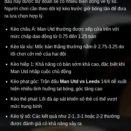
đấu này được dự đoán sẽ có nhiều biến động về tỷ số.
Người chơi cần theo dõi kỹ kèo trước giờ bóng lăn để đưa
ra lựa chọn hợp lý.
Kèo châu Á: Man Utd thường được xếp cửa trên với
mức chấp dao động từ 0.75 đến 1.25 bàn
Kèo tài xỉu: Mốc bàn thắng thường nằm ở 2.75-3.25 do
lối chơi cởi mở của hai đội
Kèo hiệp 1: Khả năng có bàn sớm khá cao, đặc biệt khi
Man Utd nhập cuộc chủ động
Kèo phạt góc: Trận đấu
Man Utd vs Leeds
14/4
dễ xuất
hiện nhiều tình huống tạt bóng, góc tăng cao
Kèo thẻ phạt: Lối đá áp sát khiến số thẻ có thể vượt
mức trung bình
Kèo tỷ số: Các kết quả như 2-1, 3-1 hoặc 2-2 thường
được đánh giá có khả năng xảy ra