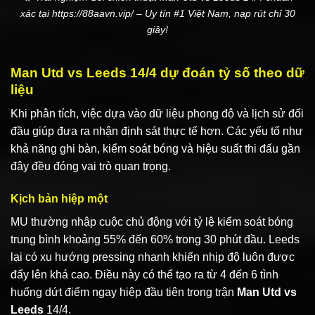
xác tại https://88aavn.vip/ – Uy tín #1 Việt Nam, nạp rút chỉ 30
giây!
Man Utd vs Leeds 14/4 dự đoán tỷ số theo dữ
liệu
Khi phân tích, việc dựa vào dữ liệu phong độ và lịch sử đối
đầu giúp đưa ra nhận định sát thực tế hơn. Các yếu tố như
khả năng ghi bàn, kiểm soát bóng và hiệu suất thi đấu gần
đây đều đóng vai trò quan trọng.
Kịch bản hiệp một
MU thường nhập cuộc chủ động với tỷ lệ kiểm soát bóng
trung bình khoảng 55% đến 60% trong 30 phút đầu. Leeds
lại có xu hướng pressing nhanh khiến nhịp độ luôn được
đẩy lên khá cao. Điều này có thể tạo ra từ 4 đến 6 tình
huống dứt điểm ngay hiệp đầu tiên trong trận
Man Utd vs
Leeds
14/4
.