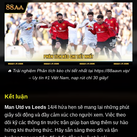
🔥 Trải nghiệm Phân tích kèo chi tiết nhất tại https://88aavn.vip/
– Uy tín #1 Việt Nam, nạp rút chỉ 30 giây!
Kết luận
Man Utd vs Leeds
14/4
hứa hẹn sẽ mang lại những phút
giây sôi động và đầy cảm xúc cho người xem. Việc theo
dõi kỹ các thông tin trước trận giúp bạn tăng thêm sự hào
hứng khi thưởng thức. Hãy sẵn sàng theo dõi và tận